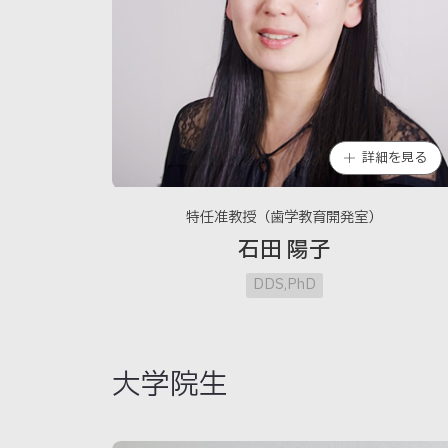
詳細を見る
特任准教授（歯学教育開発室）
石田 陽子
DDS,PhD
大学院生