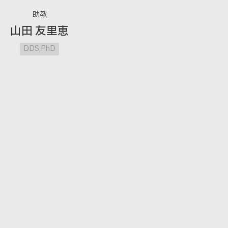
助教
山田 友里恵
DDS,PhD