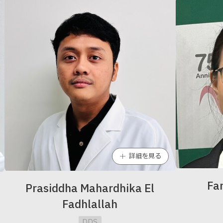
詳細を見る
Fa
Prasiddha Mahardhika El
Fadhlallah
DDS