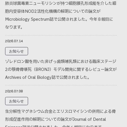
肺炎球菌毒素ニューモリシンが持つ細胞膜孔形成能を介した細
胞内受容体NOD2活性化機構の解明についての論文が
Microbiology Spectrum誌で公開されました。今年８報目に
なります。
2026.07.14
お知らせ
ゾレドロン酸を用いた非げっ歯類哺乳類における臨床ステージ
2の顎骨骨壊死（BRONJ）モデル開発に関するレビュー論文が
Archives of Oral Biology誌で公開されました。
2026.07.08
お知らせ
生分解性マグネシウム合金とエリスロマイシンの併用による骨
形成促進作用の解明についての論文がJournal of Dental