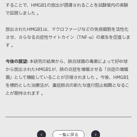
することで、HMGB1の放出が誘導されることを試験管内の実験
で証明しました
。
放出されたHMGB1は、マクロファージなどの免疫細胞を活性化
させ、さらなる炎症性サイトカイン（TNF-α）の産生を促進しま
す
。
今後の展望:
本研究の結果から、肺炎球菌の毒素によって好中球
から放出されたHMGB1が、肺の炎症を増幅させる「炎症の増幅
器」として機能していることが示唆されました
。今後、HMGB1
を標的とした治療法が、重症肺炎の新たな進行阻止戦略となるこ
とが期待されます
。
一覧に戻る