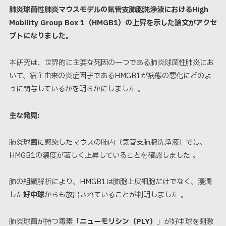
肺炎球菌性肺炎マウスモデルの気管支肺胞洗浄液におけるHigh
Mobility Group Box 1（HMGB1）の上昇を示した論文がアクセ
プトになりました。
本研究は、世界的に主要な死因の一つである肺炎球菌性肺炎にお
いて、宿主由来の炎症因子であるHMGB1が病態の悪化にどのよ
うに関与しているかを明らかにしました 。
主な発見:
肺炎球菌に感染したマウスの肺内（気管支肺胞洗浄液）では、
HMGB1の濃度が著しく上昇していることを確認しました
。
肺の組織解析により、HMGB1は肺胞上皮細胞だけでなく、浸潤
した
好中球
からも放出されていることが判明しました
。
肺炎球菌が持つ毒素「
ニューモリシン（PLY）
」が好中球を刺激