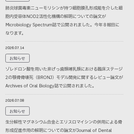
肺炎球菌毒素ニューモリシンが持つ細胞膜孔形成能を介した細
胞内受容体NOD2活性化機構の解明についての論文が
Microbiology Spectrum誌で公開されました。今年８報目に
なります。
2026.07.14
お知らせ
ゾレドロン酸を用いた非げっ歯類哺乳類における臨床ステージ
2の顎骨骨壊死（BRONJ）モデル開発に関するレビュー論文が
Archives of Oral Biology誌で公開されました。
2026.07.08
お知らせ
生分解性マグネシウム合金とエリスロマイシンの併用による骨
形成促進作用の解明についての論文がJournal of Dental